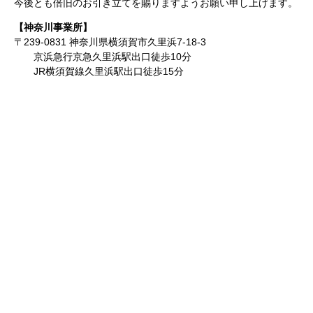
今後とも倍旧のお引き立てを賜りますようお願い申し上げます。
【神奈川事業所】
〒
239-0831
神奈川県横須賀市久里浜
7-18-3
京浜急行京急久里浜駅
出口徒歩
10
分
JR
横須賀線久里浜駅出口徒歩
15
分